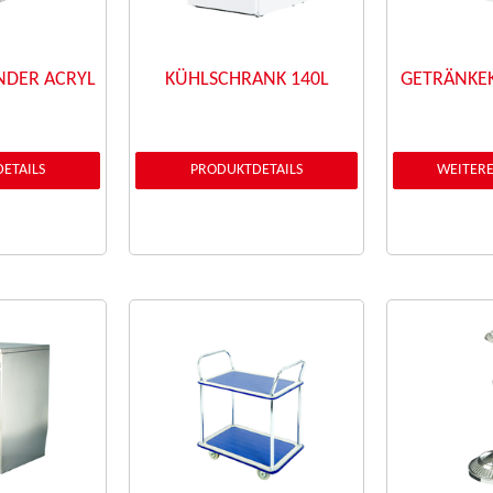
NDER ACRYL
KÜHLSCHRANK 140L
GETRÄNKE
ETAILS
PRODUKTDETAILS
WEITERE