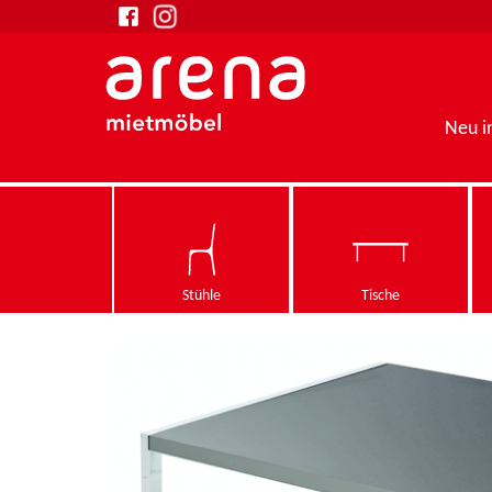
Neu 
Stühle
Tische