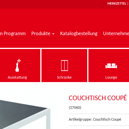
MERKZETTEL
im Programm
Produkte
Katalogbestellung
Unternehm
Ausstattung
Schränke
Lounge
COUCHTISCH COUPÉ
(27060)
Artikelgruppe: Couchtisch Coupé